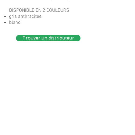
DISPONIBLE EN 2 COULEURS
gris anthracitee
blanc
Trouver un distributeur
Caractéristiques
Matériau : aluminium 1,2 / 1,5mm
Couleur : gris anthracite ou blanc
Toit en panneaux de polycarbonate
double alvéolaire traité anti-UV épais
de 6mm de couleur blanche
Plaques de fixation au sol fournies
Kit d'ancrage en option
Plus produit