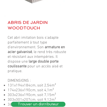
ABRIS DE JARDIN
WOODTOUCH
Cet abri imitation bois s'adapte
parfaitement à tout type
d'environnement. Son
armature en
acier galvanisé
, le rend très robuste
et résistant aux intempéries. Il
dispose une
large double porte
coulissante
pour un accès aisé et
pratique.
DIMENSIONS :
131x194x184cm, soit 2,54m²
174x236x190cm, soit 4,1m²
303x236x190cm, soit 7,15m²
303x301x207cm, soit 9,12m²
Trouver un distributeur
367x301x207cm, soit 11m²​