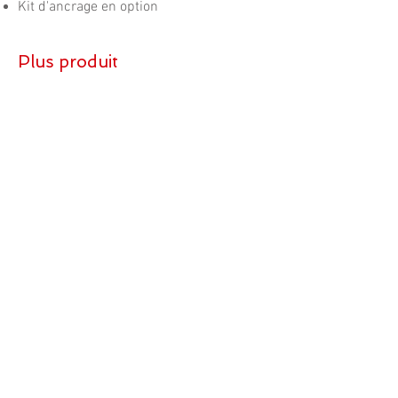
Kit d'ancrage en option
Plus produit
Parois avec 4
couches de peinture :
protection anti-rouille
Kit d'ancrage et
visserie inclus
Aération naturelle
incorporée au panneau