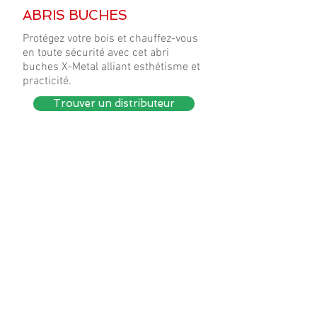
ABRIS BUCHES
Protégez votre bois et chauffez-vous
en toute sécurité avec cet abri
buches X-Metal alliant esthétisme et
practicité.
Trouver un distributeur
Caractéristiques
Matériau : panneaux métalliques en
acier galvanisé + 4 couches de
peinture
Couleur : Anthracite RAL 7016
Couleur : anthracite RAL 7016
Visserie en inox
Capacité de stockage allant jusqu'à 6
stères
Certifications : CE + REACH